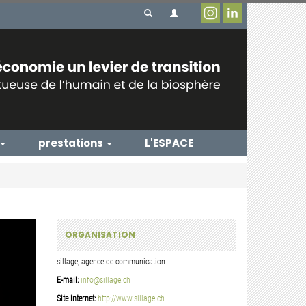
prestations
L'ESPACE
ORGANISATION
sillage, agence de communication
E-mail:
info@sillage.ch
Site internet:
http://www.sillage.ch