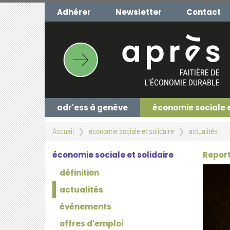
Aller
Adhérer
Newsletter
Contact
au
contenu
principal
adr'ess à genève
économie sociale 
Accueil
économie sociale et solidaire
actualités
économie sociale et solidaire
Report
définition
actualités
événements
offres d'emploi