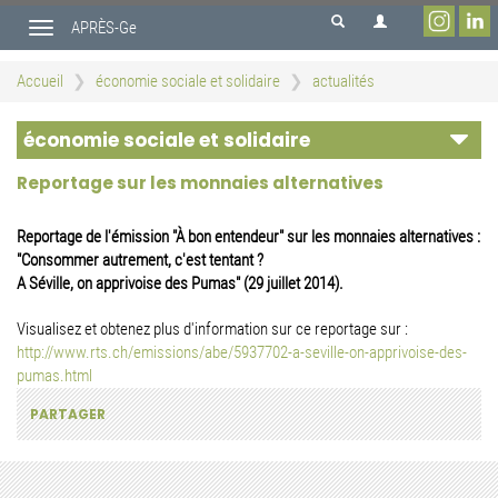
Aller
APRÈS-Ge
au
Toggle
contenu
navigation
principal
Accueil
économie sociale et solidaire
actualités
économie sociale et solidaire
Reportage sur les monnaies alternatives
Reportage de l'émission "À bon entendeur" sur les monnaies alternatives :
"Consommer autrement, c'est tentant ?
A Séville, on apprivoise des Pumas" (29 juillet 2014).
Visualisez et obtenez plus d'information sur ce reportage sur :
http://www.rts.ch/emissions/abe/5937702-a-seville-on-apprivoise-des-
pumas.html
PARTAGER