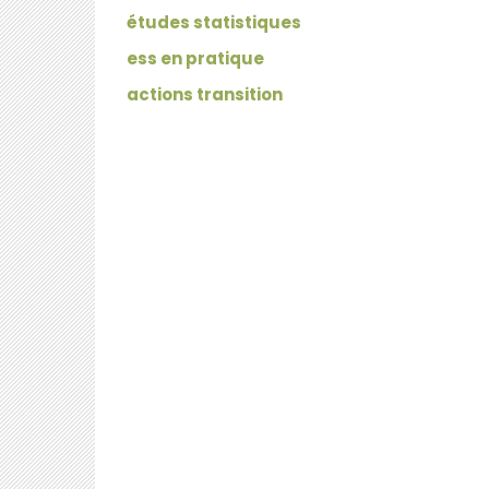
études statistiques
ess en pratique
actions transition