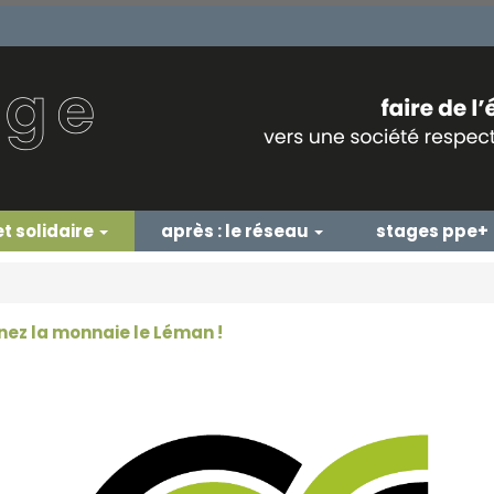
et solidaire
après : le réseau
stages ppe+
nez la monnaie le Léman !