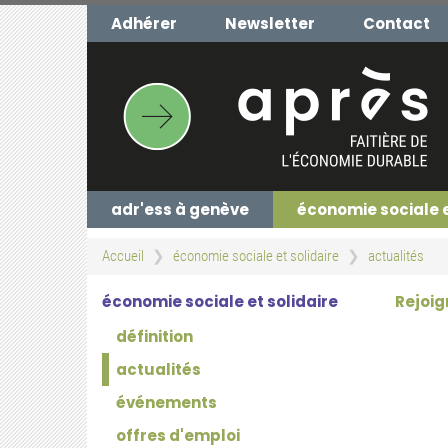
Aller
Adhérer
Newsletter
Contact
au
contenu
principal
adr'ess à genève
économie sociale 
Accueil
économie sociale et solidaire
actualités
économie sociale et solidaire
Rejoig
définition
actualités
événements
offres d'emploi