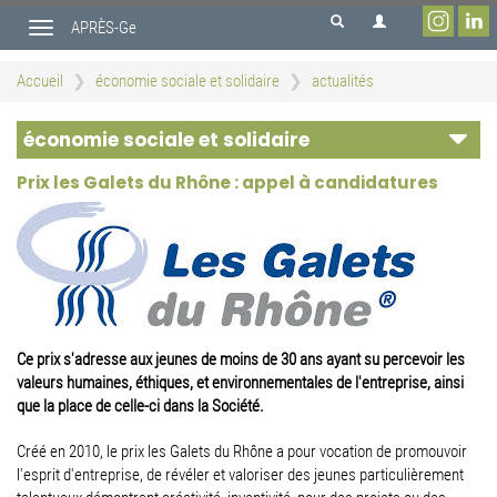
Aller
APRÈS-Ge
au
Toggle
contenu
navigation
principal
Accueil
économie sociale et solidaire
actualités
économie sociale et solidaire
Prix les Galets du Rhône : appel à candidatures
Ce prix s'adresse aux jeunes de moins de 30 ans ayant su percevoir les
valeurs humaines, éthiques, et environnementales de l'entreprise, ainsi
que la place de celle-ci dans la Société.
Créé en 2010, le prix les Galets du Rhône a pour vocation de promouvoir
l'esprit d'entreprise, de révéler et valoriser des jeunes particulièrement