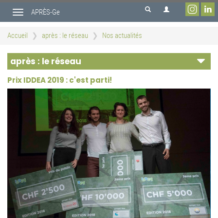
Aller
APRÈS-Ge
au
Toggle
contenu
navigation
principal
Accueil
après : le réseau
Nos actualités
après : le réseau
Prix IDDEA 2019 : c'est parti!