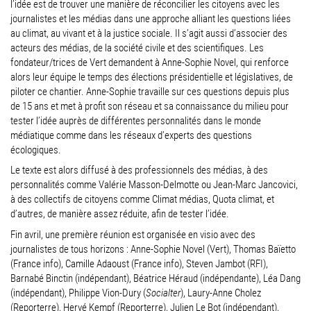
l’idée est de trouver une manière de réconcilier les citoyens avec les
journalistes et les médias dans une approche alliant les questions liées
au climat, au vivant et à la justice sociale. Il s’agit aussi d’associer des
acteurs des médias, de la société civile et des scientifiques. Les
fondateur/trices de Vert demandent à Anne-Sophie Novel, qui renforce
alors leur équipe le temps des élections présidentielle et législatives, de
piloter ce chantier. Anne-Sophie travaille sur ces questions depuis plus
de 15 ans et met à profit son réseau et sa connaissance du milieu pour
tester l’idée auprès de différentes personnalités dans le monde
médiatique comme dans les réseaux d’experts des questions
écologiques.
Le texte est alors diffusé à des professionnels des médias, à des
personnalités comme Valérie Masson-Delmotte ou Jean-Marc Jancovici,
à des collectifs de citoyens comme Climat médias, Quota climat, et
d’autres, de manière assez réduite, afin de tester l’idée.
Fin avril, une première réunion est organisée en visio avec des
journalistes de tous horizons : Anne-Sophie Novel (Vert), Thomas Baïetto
(France info), Camille Adaoust (France info), Steven Jambot (RFI),
Barnabé Binctin (indépendant), Béatrice Héraud (indépendante), Léa Dang
(indépendant), Philippe Vion-Dury (
Socialter
), Laury-Anne Cholez
(Reporterre), Hervé Kempf (Reporterre), Julien Le Bot (indépendant),