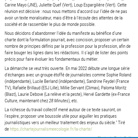
Carine Mayo (JNE), Juliette Quef (Vert), Loup Espargilière (Vert). Cette
réunion est décisive : nous nous mettons d’accord sur l’idée de ne pas
avoir un texte moralisateur, mais d’être à l’écoute des attentes de la
société et de rassembler le plus de monde possible.
Nous décidons d’abandonner l’idée du manifeste au bénéfice d’une
charte dont la formulation pourrait, avec concision, proposer un certain
nombre de principes définis par la profession pour la profession, afin de
faire bouger les lignes dans les rédactions. Il s’agit de lister des points
précis pour faire évoluer les fondamentaux du métier.
La démarche se veut très ouverte. En mai 2022 débute une longue série
d’échanges avec un groupe étoffé de journalistes comme Sophie Roland
(indépendante), Lucile Berland (indépendante), Sandrine Feydel (France
TV), Rafaële Brillaud (ESJ Lille), Millie Servant (Climax), Paloma Moritz
(Blast), Laurie Debove (La relève et la peste), Hervé Gardette (ex-France
Culture, maintenant chez
28 Minutes
), etc.
La richesse du travail collectif mené autour de ce texte sauront, on
l’espère, proposer une boussole utile pour aiguiller les pratiques
journalistiques vers un meilleur traitement des enjeux du siècle." Tiré
de
https://chartejournalismeecologie.fr/la-charte/