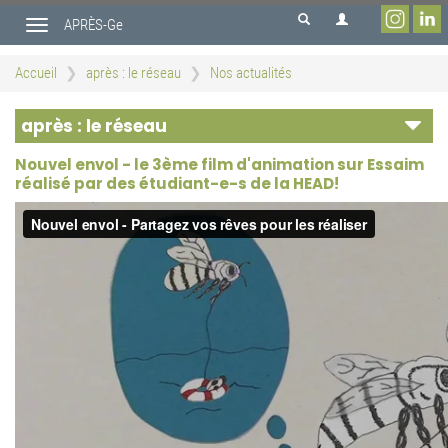
Aller
APRÈS-Ge
au
Toggle
contenu
navigation
principal
Accueil
après : le réseau
Nos actualités
après : le réseau
Nouvel envol - le 3ème film d'animation sur Essaim
réalisé par des étudiant-e-s de la HEAD!