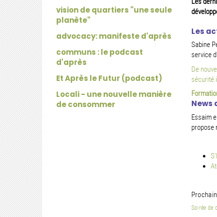
Les dern
vision de quartiers "une seule
développ
planète"
Les ac
advocacy: manifeste d'après
Sabine Pe
communs : le podcast
service d
d'après
De nouve
Et Après le Futur (podcast)
sécurité 
Locali - une nouvelle manière
Formatio
News 
de consommer
Essaim es
propose 
S'
At
Prochai
Soirée de 