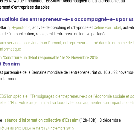
ières News de l'Incubateur ESSAIM - Accompagnement à la création et au
ement d'entreprises durables
tualités des entrepreneur-e-s accompagné-e-s par Es
llarin,
Hypnotonic
, activité de coaching et d'hypnose et
Céline von Tobel
, activi
'aide à la publication, rejoignent l'entreprise collective partagée.
aux services pour Jonathan Dumont, entrepreneur salarié dans le domaine de l
informatique
n "Construire un débat responsable " le 28 Novembre 2015
d'Essaim
t partenaire de la Semaine mondiale de l'entrepreneuriat du 16 au 22 novembr
notamment :
ESS'ion spéciale : "Témoignages d'entrepreneur-e-s de l'économie sociale et sol
elier : "Et si votre projet limitait sa lucrativité pour augmenter son impact sociéta
ne
s
éance d'information collective d'Essaim
(12h-13h) : 8 décembre
clôture du prix IDDEA le mardi 24 novembre 2015