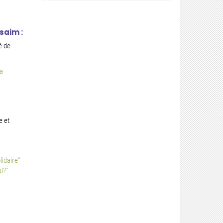
saim :
té de
a
e et
idaire"
l?"