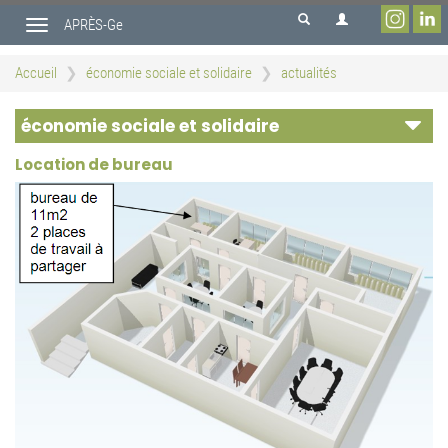
Aller
APRÈS-Ge
au
Toggle
contenu
navigation
principal
Accueil
économie sociale et solidaire
actualités
économie sociale et solidaire
Location de bureau