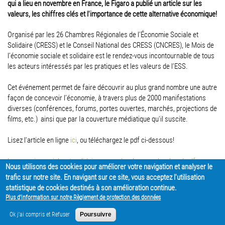
qui a lieu en novembre en France, le Figaro a publié un article sur les
valeurs, les chiffres clés et l'importance de cette alternative économique!
Organisé par les 26 Chambres Régionales de l’Économie Sociale et
Solidaire (CRESS) et le Conseil National des CRESS (CNCRES), le Mois de
l’économie sociale et solidaire est le rendez-vous incontournable de tous
les acteurs intéressés par les pratiques et les valeurs de l’ESS.
Cet événement permet de faire découvrir au plus grand nombre une autre
façon de concevoir l’économie, à travers plus de 2000 manifestations
diverses (conférences, forums, portes ouvertes, marchés, projections de
films, etc.) ainsi que par Ia couverture médiatique qu'il suscite.
Lisez l'article en ligne
ici
, ou téléchargez le pdf ci-dessous!
Leconomie_sociale_et_solidaire_pese_de_plus_en_plus_lourd.pdf
Nous utilisons des cookies pour améliorer votre navigation et analyser le
trafic sur notre site. En navigant sur ce site, vous acceptez l'utilisation
PARTAGER
statistique de cookies destinés à son amélioration continue.
Plus d'information sur notre Règlement de protection des données
Ok j'ai compris et Refuser
Poursuivre