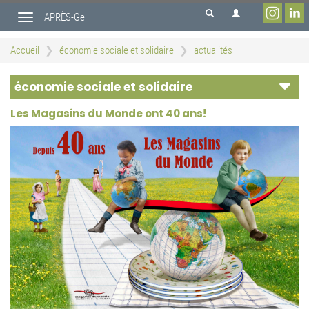
Aller
APRÈS-Ge
au
Toggle
contenu
navigation
principal
Accueil
économie sociale et solidaire
actualités
économie sociale et solidaire
Les Magasins du Monde ont 40 ans!