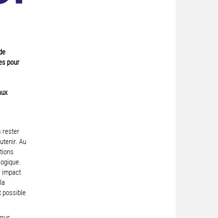
de
es pour
aux
 rester
tenir. Au
tions
logique.
r impact
la
 possible
enus.