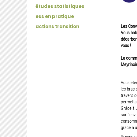
études statistiques
ess en pratique
actions transition
Les Conve
Vous habi
décarbone
vous !
La commu
Meyrinois
Vous êtes
les bras
travers d
permettan
Grâce à u
sur l’envi
consommat
grâce à u
Si vous s