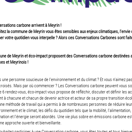
rsations carbone arrivent à Meyrin !
tez la commune de Meyrin vous êtes sensibles aux enjeux climatiques, l'envie 
r votre quotidien vous interpelle ? Alors ces Conversations Carbones sont fait
ne de Meyrin et éco-impact proposent des Conversations carbone destinées 
es et Meyrinois !
 une personne soucieuse de l’environnement et du climat ? Et vous n’aimez pas
 croisés. Mais par où commencer ? Les Conversations carbone peuvent vous sou
e 6 rendez-vous, éco-impact vous propose de réfléchir, discuter et définir les ac
t à chacune et chacun de devenir actrice et acteur de sa propre transition éco
ne méthode de travail qui a permis à de nombreuses personnes de réduire leu
ronnement et le climat, les défis du quotidien tels que la mobilité, l’alimentation, 
ion et l’énergie seront abordés. Une vie plus sobre en émissions carbone est
ne approche ouverte et bienveillante.
ouhaitez participer à une Conversation carbone, vous êtes toutes et tous bienv