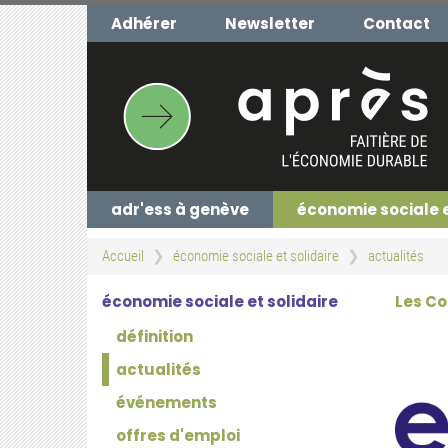
Aller
Adhérer
Newsletter
Contact
au
contenu
principal
adr'ess à genève
économie sociale 
Accueil
économie sociale et solidaire
actualités
économie sociale et solidaire
Les Co
définition
actualités
événements
offres d'emploi