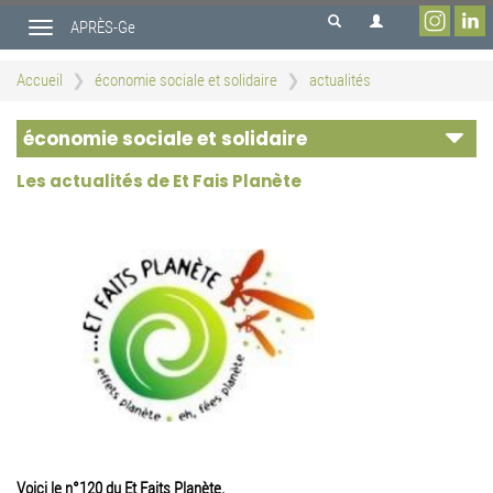
Aller
APRÈS-Ge
au
Toggle
contenu
navigation
principal
Accueil
économie sociale et solidaire
actualités
économie sociale et solidaire
Les actualités de Et Fais Planète
Voici le n°120 du Et Faits Planète.