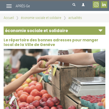
Aller
APRÈS-Ge
au
Toggle
contenu
navigation
principal
Accueil
économie sociale et solidaire
actualités
économie sociale et solidaire
Le répertoire des bonnes adresses pour manger
local de la Ville de Genève