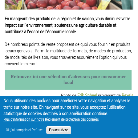
En mangeant des produits de la région et de saison, vous diminuez votre
impact sur l’environnement, soutenez une agriculture durable et
contribuez à l'essor de l'économie locale.
De nombreux points de vente proposent de quoi vous fournir en produits
locaux genevois. Parmi la multitude de formats, de modes de production,
de modalités de livraison, vous trouverez assurément l'option qui vous
convient le mieux !
Retrouvez ici
une sélection d’adresses pour consommer
local
Photo de
Erik Scheel
provenant de
Pexels
Nous utilisons des cookies pour améliorer votre navigation et analyser le
PARTAGER
trafic sur notre site. En navigant sur ce site, vous acceptez l'utilisation
statistique de cookies destinés à son amélioration continue.
Plus d'information sur notre Règlement de protection des données
Ok j'ai compris et Refuser
Poursuivre