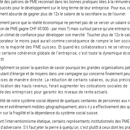
té des patrons de PME reconnait dans les bonnes pratiques liées à la rémunéra
 succès pour le développement sur le long terme de leur entreprise. Pour eux, c
ment absurde de gagner plus de 12x le salaire de la secrétaire ou de l’ouvrier.
ment parce que la réalité économique ne permet pas de se verser un salaire si
ron de PME gagne CHF 45’000.- par mois ?) mais surtout parce qu’une entrepris
un climat de confiance pour développer son marché. Toucher plus de 12x le sal
borat
eur le moins payé aurait comme conséquence de rompre le lien socia
ans la majorité des PME suisses. Et quand les collaborateurs ne se retrou
 certaine cohé
rence globale de l’entreprise, c’est toute la dynamique é
tit.
égitiment se poser la question de savoir pourquoi les grandes organisations pa
autant d’énergie et de moyens dans une campagne qui concerne finalement peu
ises de manière directe. La réduction de certains salaires, ou plus préc
alisation des hauts revenus, ferait augmenter les cotisations sociales de
le des entreprises pour garantir les niveaux de rente actuels.
bilité de notre système social dépend de quelques centaines de personnes aux 
e et extrêmement mobiles géographiquement, alors il y a effectivement des q
r sur la fragilité et la dépendance du système social suisse.
t l’interventionnisme étatique, certains représentants institutionnels des PME
d’adversaire. S’il faut jeter la pierre à quelqu’un, c’est plutôt à ceux dont les pr