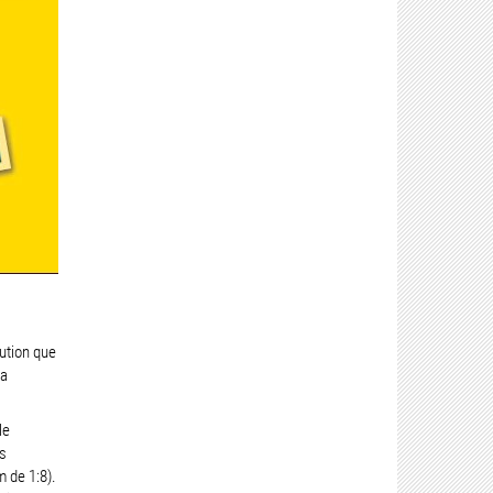
tution que
 a
le
s
 de 1:8).