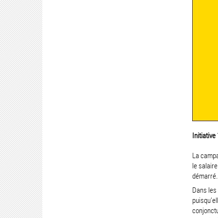
Initiativ
La campag
le salair
démarré
Dans les 
puisqu’el
conjonctu