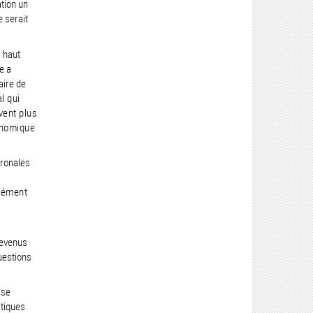
tion un
e serait
 haut
e a
aire de
l qui
vent plus
conomique
tronales
isément
revenus
uestions
 se
atiques