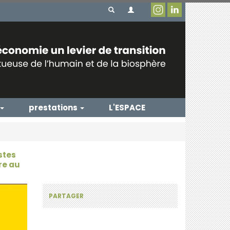
prestations
L'ESPACE
stes
re au
PARTAGER