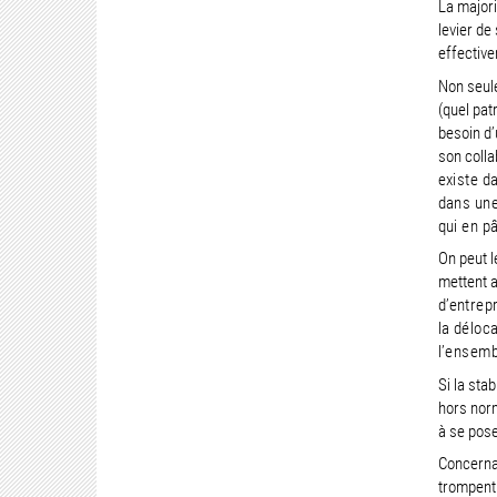
La majori
levier de
effective
Non seule
(quel pat
besoin d’
son colla
existe d
dans une
qui en pâ
On peut l
mettent 
d’
entrepr
la déloc
l’ensemb
Si la sta
hors norm
à se pose
Concernan
trompent 