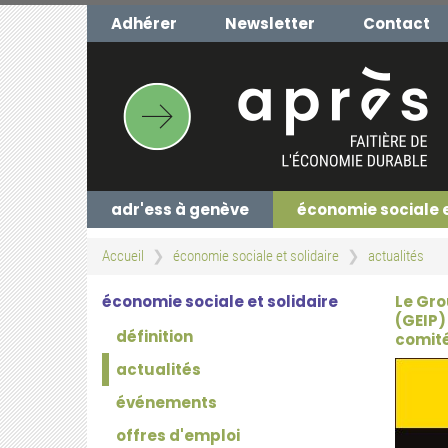
Aller
Adhérer
Newsletter
Contact
au
contenu
principal
adr'ess à genève
économie sociale 
Accueil
économie sociale et solidaire
actualités
économie sociale et solidaire
Le Gro
(GEIP)
définition
comité 
actualités
événements
offres d'emploi