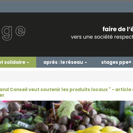
et solidaire
après : le réseau
stages ppe+
rand Conseil veut soutenir les produits locaux " - article
er