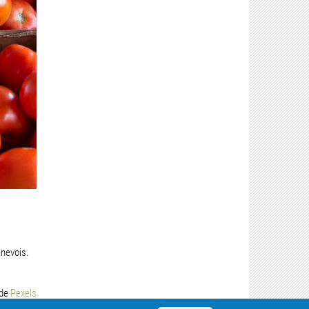
enevois.
 de
Pexels