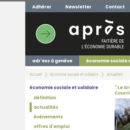
Aller
Adhérer
Newsletter
Contact
au
contenu
principal
adr'ess à genève
économie sociale 
Accueil
économie sociale et solidaire
actualités
économie sociale et solidaire
" Le G
Courri
définition
actualités
événements
offres d'emploi