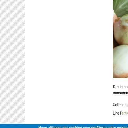
De nombre
consommat
Cette mot
Lire l’
arti