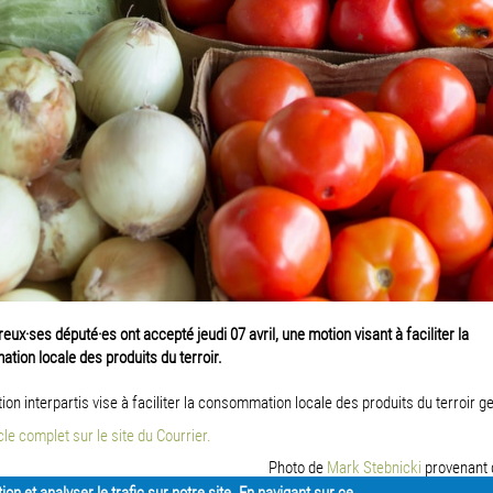
ux·ses député·es ont accepté jeudi 07 avril, une motion visant à faciliter la
ion locale des produits du terroir.
ion interpartis vise à faciliter la consommation locale des produits du terroir g
cle complet sur le site du Courrier.
Photo de
Mark Stebnicki
provenant