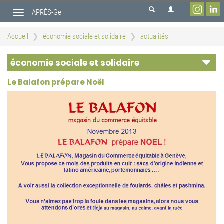
Aller
APRÈS-Ge
au
Toggle
contenu
navigation
principal
Accueil
économie sociale et solidaire
actualités
économie sociale et solidaire
Le Balafon prépare Noël