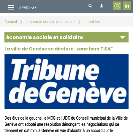
Aller
APRÈS-Ge
au
Toggle
contenu
navigation
principal
Accueil
économie sociale et solidaire
actualités
économie sociale et solidaire
La ville de Genève se déclare "zone hors TiSA"
Des élus de la gauche, le MCG et l’UDC du Conseil municipal de la Ville de
Genève ont adopté une résolution dénonçant les négociations qui se
tiennent en catimini à Genève en vue d’aboutir à un accord sur le