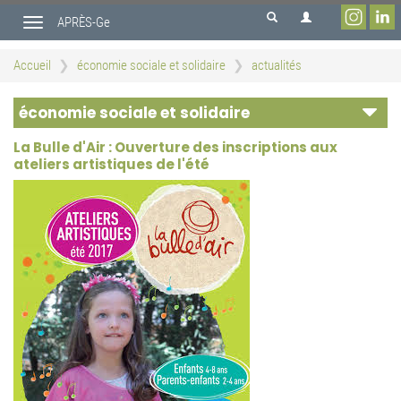
Aller
APRÈS-Ge
au
Toggle
contenu
navigation
principal
Accueil
économie sociale et solidaire
actualités
économie sociale et solidaire
La Bulle d'Air : Ouverture des inscriptions aux
ateliers artistiques de l'été