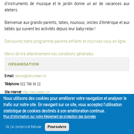
d’instruments de musique et le jardin donne un air de vacances aux
ateliers.
Bienvenue aux grands-parents, taties, nounous, oncles d'Amérique et aux
bébés qui suivent les activités depuis leur baby-relax !
Découvrez notre programme parents-enfants et inscrivez-vous en ligne
Merci de lire attentivement nos conditions générales
ORGANISATION
E-mail:
labulle@labulledair.ch
Téléphone:
022 788 36 22
Site internet:
http://labulledair.ch
Nous utilisons des cookies pour améliorer votre navigation et analyser le
trafic sur notre site. En navigant sur ce site, vous acceptez l'utilisation
PARTAGER
statistique de cookies destinés à son amélioration continue.
Plus d'information sur notre Règlement de protection des données
Ok j'ai compris et Refuser
Poursuivre