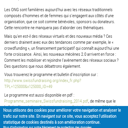
Les ONG sont familières aujourd’hui avec les réseaux traditionnels
composés d’hommes et de femmes qui s’engagent aux côtés d’une
organisation, que ce soit comme bénévoles, sponsors ou donateurs.
Cette rencontre ne manquera pas d’aborder ces thématiques.
Mais qu’en est-il des réseaux virtuels et des nouveaux média ? Ces
derniers drainent avec eux des tendances comme par exemple, le «
crowdfunding », un financement participatif qui connaît aujourd’hui une
forte croissance. Ainsi, les nouveaux mécènes 2.0 arrivent en force :
Comment les mobiliser et rejoindre l’avènement des réseaux sociaux ?
Des questions que nous débattrons également.
Vous trouverez le programme et bulletin d’inscription sur :
http://www.swissfundraising.org/index_fr.php?
TPL=125000&x125000_ID=49
Le programme est aussi disponible en pdf :
Programme_seminaire_Swissfundraising_2014.pdf
, de même que le
bulletin d'inscription :
Bulletin_inscription_Swissfundraising_2014.pdf
Nous utilisons des cookies pour améliorer votre navigation et analyser le
trafic sur notre site. En navigant sur ce site, vous acceptez l'utilisation
PARTAGER
statistique de cookies destinés à son amélioration continue.
Plus d'information sur notre Règlement de protection des données