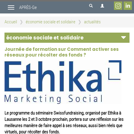
Aller
APRÈS-Ge
au
Toggle
contenu
navigation
principal
Accueil
économie sociale et solidaire
actualités
économie sociale et solidaire
Journée de formation sur Comment activer ses
réseaux pour récolter des fonds ?
Le programme du séminaire Swissfundraising, organisé par Ethika à
Lausanne les 2 et 3 octobre prochain, portera sur une réflexion sur les
meilleures manière de faire appel à ses réseaux, aussi bien réels que
virtuels, pour récolter des fonds.