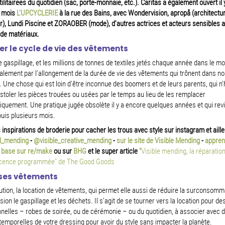
tilitairees du quotidien (sac, porte-monnaie, etc.).
Caritas a également ouvert il 
 mois
L'UPCYCLERIE
à la rue des Bains, avec Wondervision, apropå (architectu
ur), Lundi Piscine et ZORAOBER (mode), d'autres actrices et acteurs sensibles 
 de matériaux.
er le cycle de vie des vêtements
e gaspillage, et les millions de tonnes de textiles jetés chaque année dans le m
lement par l’allongement de la durée de vie des vêtements qui trônent dans no
 Une chose qui est loin d’être inconnue des boomers et de leurs parents, qui n’
istoler les pièces trouées ou usées par le temps au lieu de les remplacer
quement. Une pratique jugée obsolète il y a encore quelques années et qui revi
uis plusieurs mois.
 inspirations de broderie pour cacher les trous avec style sur instagram et aille
l_mending
-
@
visible_creative_mending
-
sur le site de Visible Mending
-
appren
e base sur re/make
ou sur
BHG
et le super article
"
Visible mending, la réparatio
scence programmée" de The Good Goods
ses vêtements
ution, la location de vêtements, qui permet elle aussi de réduire la surconsomma
sion le gaspillage et les déchets. Il s’agit de se tourner vers la location pour de
nelles – robes de soirée, ou de cérémonie – ou du quotidien, à associer avec 
temporelles de votre dressing pour avoir du style sans impacter la planète.