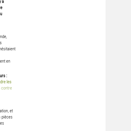
y a
re
au
onde,
s
hésitaient
ent en
urs :
dre les
n contre
tion, et
s pièces
des