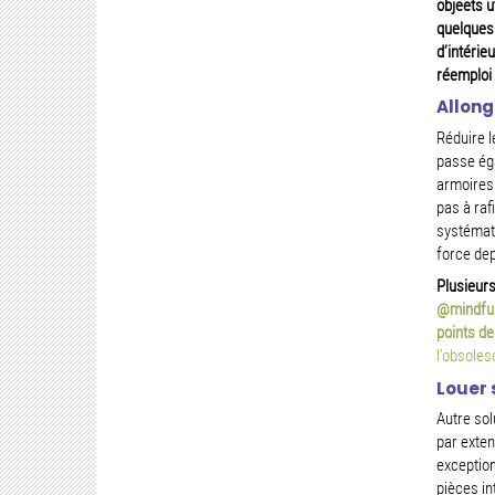
objeets u
quelques
d’intérie
réemploi
Allong
Réduire l
passe éga
armoires.
pas à raf
systémati
force dep
Plusieurs
@mindfu
points d
l’obsole
Louer 
Autre sol
par exten
exception
pièces in