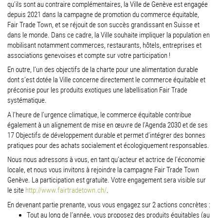
qu’ils sont
au contraire complémentaires, la Ville de Genève est engagée
depuis 2021 dans la campagne de promotion du commerce équitable,
Fair Trade Town
, et se réjouit de son succès grandissant en Suisse et
dans le monde. Dans ce cadre, la Ville souhaite impliquer la population en
mobilisant notamment commerces, restaurants, hôtels, entreprises et
associations genevoises
et compte sur votre participation !
En outre, l
’un des objectifs de la
charte pour une alimentation durable
dont s’est dotée la Ville
concerne directement le commerce équitable et
préconise pour les produits exotiques une labellisation Fair Trade
systématique.
A l’heure de l’urgence climatique
, le commerce équitable contribue
également à un alignement de mise
en œuvre de l’Agenda 2030 et de ses
17 Objectifs de développement durable et permet d’intégrer des
bonnes
pratiques pour des
achats socialement et écologiquement responsables
.
Nous nous ad
ressons à vous, en tant qu’acteur et actrice de l’économie
locale, et nous vous invitons à
rejoindre la campagne Fair Trade Town
Genève. La participation est
gratuite.
Votre engagement sera visible sur
le site
http://www.fairtradetown.ch/
.
En devenant partie prenante, vous vous engagez sur 2 actions concrètes :
Tout au long de l’année
, vous proposez
des produits équitables
(au