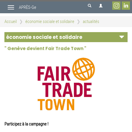
Aller
APRÈS-Ge
au
Toggle
contenu
navigation
principal
Accueil
économie sociale et solidaire
actualités
économie sociale et solidaire
" Genève devient Fair Trade Town "
Participez à la campagne !