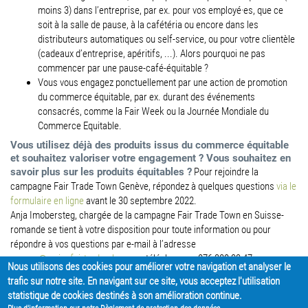
moins 3) dans
l’entreprise, par ex. pour vos employé·es, que ce
soit à la salle de
pause, à la cafétéria ou encore dans les
distributeurs automatiques ou self-service, ou pour votre clientèle
(cadeaux
d’entreprise, apéritifs, ...)
.
Alors pourquoi ne pas
commencer par une pause-café-équitable ?
Vous vous engagez ponctuellement par une
action de promotion
du commerce équitable
, par ex. durant des événements
consacrés, comme la
Fair Week
ou la Journée Mondiale du
Commerce Equitable.
Vous utilisez déjà des produits issus du commerce équitable
et souhaitez valoriser votre engagement ? Vous souhaitez en
savoir plus sur les produits équitables ?
Pour rejoindre la
campagne Fair Trade Town Genève, répondez à quelques questions
via le
formulaire en ligne
avant le 30 septembre 2022.
Anja Imobersteg, chargée de la campagne Fair Trade Town en Suisse-
romande se tient à votre disposition pour toute information ou pour
répondre à vos questions par e-mail à l’adresse
geneve@swissfairtrade.ch
ou par téléphone au 076 380 33 47.
Nous utilisons des cookies pour améliorer votre navigation et analyser le
trafic sur notre site. En navigant sur ce site, vous acceptez l'utilisation
PARTAGER
statistique de cookies destinés à son amélioration continue.