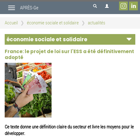
Aller
APRÈS-Ge
au
Toggle
contenu
navigation
principal
Accueil
économie sociale et solidaire
actualités
économie sociale et solidaire
France: le projet de loi sur l'ESS a été définitivement
adopté
Ce texte donne une définition claire du secteur et livre les moyens pour le
développer.