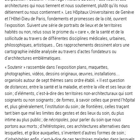
architectures qui nous tiennent et nous soutiennent, plutôt qu’ils nous
détiennent ou nous contiennent ». Les Hôpitaux Universitaires de Genève
et l'Hôtel-Dieu de Paris, fondements et promesses de la cité, ouvrent
l’exposition. Suivent une série de portraits de lieux et de territoires
habités ou non, relus sous le prisme du « care », de la santé et de la
sollicitude au travers de différentes disciplines médicales, urbaines,
philosophiques, artistiques… Ces rapprochements dessinent alors une
cartographie inédite analysée au travers d’actes fondateurs ou
d’architectures emblématiques.
« Soutenir » rassemble dans l’exposition plans, maquettes,
photographies, vidéos, dessins originaux, œuvres, installations...
organisés autour de sept thèmes sans ordre établi. « Il est question
de
distances
, entre la santé et la maladie, et entre la ville et ses lieux de
soin ; d’
éléments
, c’est-à-dire des territoires non-architecturaux qui sont
soignants ou non soignants ; de
formes
, à savoir celles que prend l’hôpital
et, plus généralement, l’institution du soin ; de
frontières
, celles traçant
tant bien que mal les limites des gestes et des lieux du soin, du plus
intime au plus public ; de
nécropoles
, pour parler du soin que nous
portons aux morts ; d’
hétérotopies
, ces architectures alternatives dans
lesquelles, et grâce auxquelles, s’inventent d’autres formes de soin ;
d’
inhabitables
enfin, c’est-à-dire de ces territoires malades dans lesquels