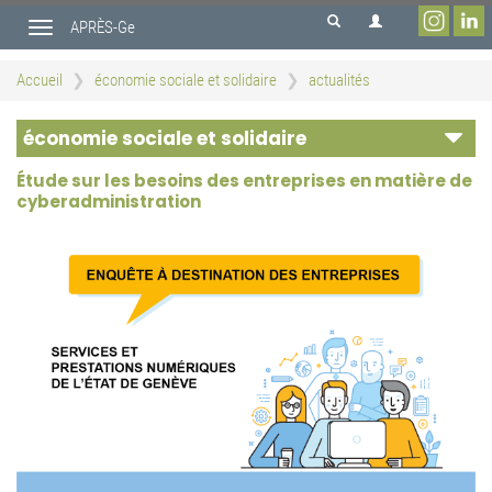
Aller
APRÈS-Ge
au
Toggle
contenu
navigation
principal
Accueil
économie sociale et solidaire
actualités
économie sociale et solidaire
Étude sur les besoins des entreprises en matière de
cyberadministration