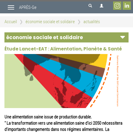
Aller
APRÈS-Ge
au
Toggle
contenu
navigation
principal
Accueil
économie sociale et solidaire
actualités
économie sociale et solidaire
Étude Lancet-EAT : Alimentation, Planète & Santé
Une alimentation saine issue de production durable.
" La transformation vers une alimentation saine d’ici 2050 nécessitera
d’importants changements dans nos régimes alimentaires. La