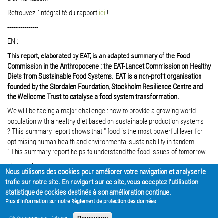
Retrouvez l’intégralité
du rapport
ici
!
----------------
EN :
This report, elaborated by EAT, is an adapted summary of the Food
Commission in the Anthropocene : the EAT-Lancet Commission on Healthy
Diets from Sustainable Food Systems.
EAT is a non-profit organisation
founded by the Stordalen Foundation, Stockholm Resilience Centre and
the Wellcome Trust to catalyse a food system transformation.
We will be facing a major challenge : how to provide a growing world
population with a healthy diet based on sustainable production systems
?
This summary report shows that " food is the most powerful lever for
optimising human health and environmental sustainability in tandem.
"
This summary report helps to understand the food issues of tomorrow.
Find the full report
here
!
Nous utilisons des cookies pour améliorer votre navigation et analyser le
trafic sur notre site. En navigant sur ce site, vous acceptez l'utilisation
PARTAGER
statistique de cookies destinés à son amélioration continue.
Plus d'information sur notre Règlement de protection des données