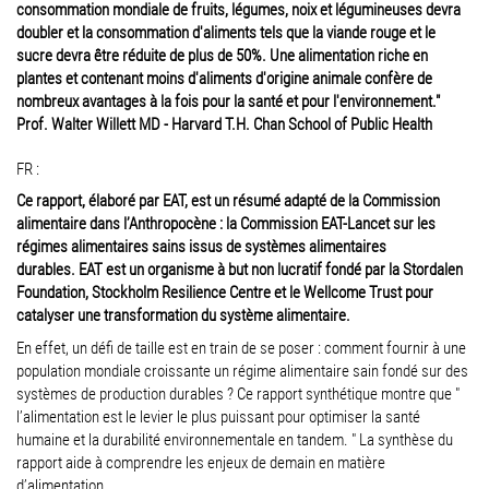
consommation mondiale de fruits, légumes, noix et légumineuses devra
doubler et la consommation d'aliments tels que la viande rouge et le
sucre devra être réduite de plus de 50%. Une alimentation riche en
plantes et contenant moins d'aliments d'origine animale confère de
nombreux avantages à la fois pour la santé et pour l'environnement."
Prof. Walter Willett MD - Harvard T.H. Chan School of Public Health
FR :
Ce rapport, élaboré par EAT, est un résumé adapté
de la Commission
alimentaire dans l’Anthropocène :
la Commission EAT-Lancet sur les
régimes alimentaires sains issus de systèmes alimentaires
durables.
EAT est un organisme à but non lucratif fondé par la Stordalen
Foundation, Stockholm Resilience Centre et le Wellcome Trust pour
catalyser une transformation du système alimentaire.
En effet, un défi de taille
est en train de se poser : comment fournir à
une
population mondiale croissante
un régime alimentaire sain fondé sur des
systèmes de production durables ?
Ce rapport synthétique
montre que "
l’alimentation est le levier le plus puissant pour optimiser la santé
humaine et la durabilité env
ironnementale en tandem. " La
synthèse du
rapport
aide à comprendre les enjeux de demain
en matière
d’alimentation.