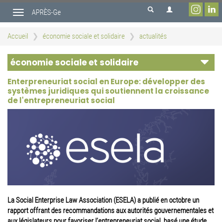
Aller
APRÈS-Ge
au
Toggle
contenu
navigation
principal
Accueil
économie sociale et solidaire
actualités
économie sociale et solidaire
Enterpreneuriat social en Europe: développer des
systèmes juridiques qui soutiennent la croissance
de l'entrepreneuriat social
La Social Enterprise Law Association (ESELA) a publié en octobre un
rapport offrant des recommandations aux autorités gouvernementales et
aux législateurs pour favoriser l’entrepreneuriat social, basé une étude