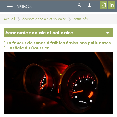
Aller
APRÈS-Ge
au
Toggle
contenu
navigation
principal
Accueil
économie sociale et solidaire
actualités
économie sociale et solidaire
" En faveur de zones à faibles émissions polluantes
" - article du Courrier