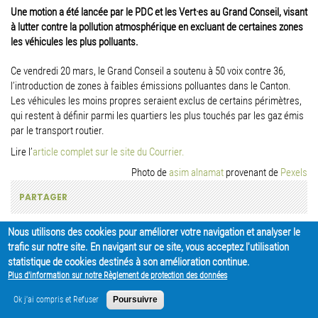
Une motion a été lancée par le PDC et les Vert·es au Grand Conseil, visant
à lutter contre la pollution atmosphérique en excluant de certaines zones
les véhicules les plus polluants.
Ce vendredi 20 mars, le Grand Conseil a soutenu à 50 voix contre 36,
l’introduction de zones à faibles émissions polluantes dans le Canton.
Les véhicules les moins propres seraient exclus de certains périmètres,
qui restent à définir parmi les quartiers les plus touchés par les gaz émis
par le transport routier.
Lire l’
article complet sur le site du Courrier.
Photo de
asim alnamat
provenant de
Pexels
PARTAGER
Nous utilisons des cookies pour améliorer votre navigation et analyser le
trafic sur notre site. En navigant sur ce site, vous acceptez l'utilisation
statistique de cookies destinés à son amélioration continue.
Plus d'information sur notre Règlement de protection des données
Ok j'ai compris et Refuser
Poursuivre