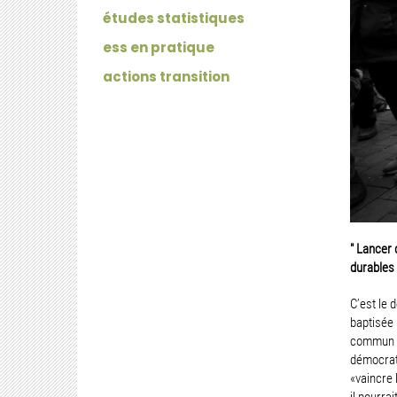
études statistiques
ess en pratique
actions transition
" Lancer 
durables 
C’est le 
baptisée 
commun de
démocrati
«vaincre 