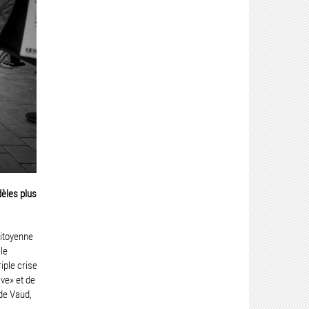
dèles plus
citoyenne
le
iple crise
ve» et de
 de Vaud,