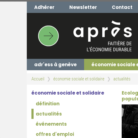
Aller
Adhérer
Newsletter
Contact
au
contenu
principal
adr'ess à genève
économie sociale 
Accueil
économie sociale et solidaire
actualités
économie sociale et solidaire
Ecologi
popula
définition
actualités
événements
offres d'emploi