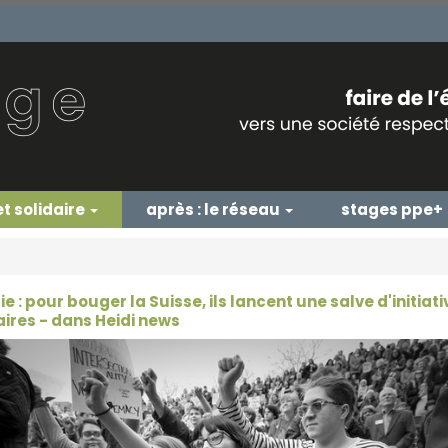
et solidaire
après : le réseau
stages ppe+
e : pour bouger la Suisse, ils lancent une salve d'initiati
ires - dans Heidi news