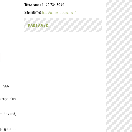
Téléphone:
+41 22 734 80 01
Site internet:
http://panier-tropical.ch/
PARTAGER
uinée.
arrage d’un
ée à Gland,
ui garantit