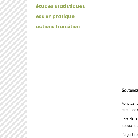
études statistiques
ess en pratique
actions transition
Soutenez 
Achetez le
circuit de
Lors de la
spécialiste
L’argent r