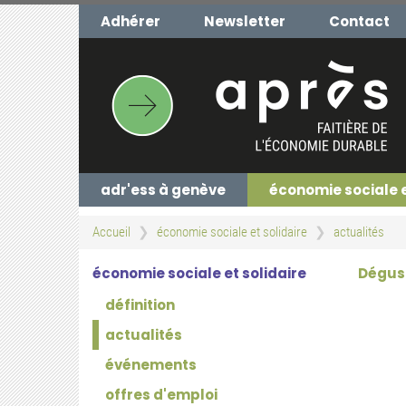
Aller
Adhérer
Newsletter
Contact
au
contenu
principal
adr'ess à genève
économie sociale 
Accueil
économie sociale et solidaire
actualités
économie sociale et solidaire
Dégust
définition
actualités
événements
offres d'emploi