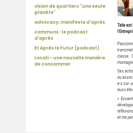
vision de quartiers "une seule
planète"
advocacy: manifeste d'après
Telle est
communs : le podcast
l'Entrepr
d'après
Passionn
Et Après le Futur (podcast)
transmet
classe. 
Locali - une nouvelle manière
montagnes
de consommer
Ses actio
ou assoc
e-s sur u
leurs élè
« Essaim
développ
réflexion
et me per