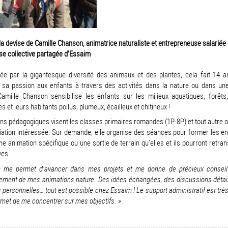
 la devise de Camille Chanson, animatrice naturaliste et entrepreneuse salariée
ise collective partagée d'Essaim
ée par la gigantesque diversité des animaux et des plantes, cela fait 14 an
 sa passion aux enfants à travers des activités dans la nature ou dans une
Camille Chanson sensibilise les enfants sur les milieux aquatiques, forêts, 
 et leurs habitants poilus, plumeux, écailleux et chitineux !
ns pédagogiques visent les classes primaires romandes (1P-8P) et tout autre
iation intéressée. Sur demande, elle organise des séances pour former les en
ne animation spécifique ou une sortie de terrain qu’elles et ils pourront retra
ves.
 me permet d’avancer dans mes projets et me donne de précieux conseil
ement de mes animations nature. Des idées échangées, des discussions détail
s personnelles… tout est possible chez Essaim ! Le support administratif est trè
met de me concentrer sur mes objectifs. »