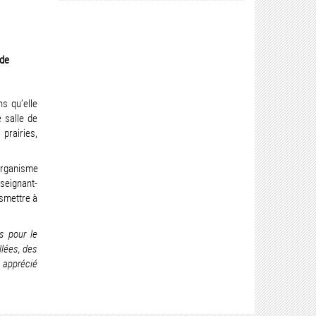
 de
s qu’elle
 salle de
prairies,
 organisme
seignant-
nsmettre à
s pour le
lées, des
s apprécié