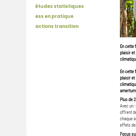
études statistiques
ess en pratique
actions transition
En cette 
plaisir e
climatiqu
En cette 
plaisir e
climatiq
amertum
Plus de 
Avec un
offrent d
chaque ac
effets d
Focus sur