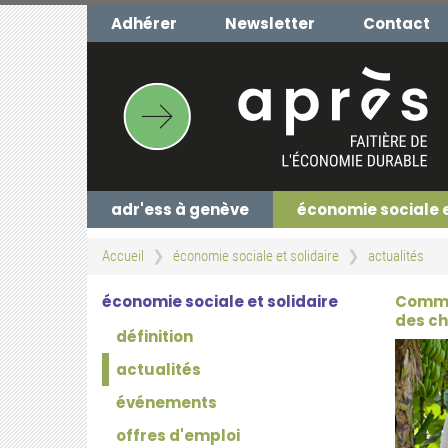
Aller
Adhérer
Newsletter
Contact
au
contenu
principal
adr'ess à genève
économie sociale 
Accueil
économie sociale et solidaire
actualités
économie sociale et solidaire
Commen
des c
définition
actualités
événements
offres d'emploi