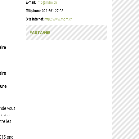
E-mail:
info@mdm.ch
Téléphone:
021 661 27 03
Site internet:
http://www.mdm.ch
PARTAGER
aire
aire
cune
onde vous
, avec
tre les