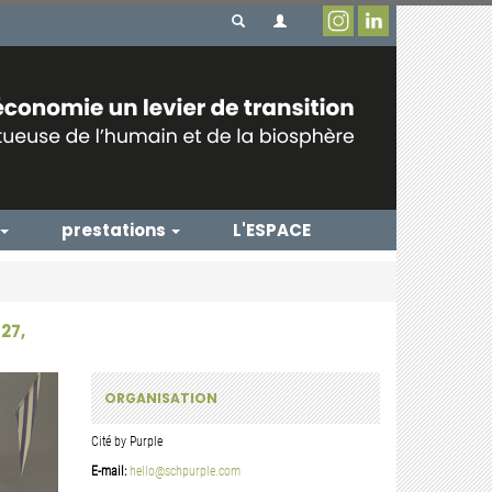
prestations
L'ESPACE
27,
ORGANISATION
Cité by Purple
E-mail:
hello@schpurple.com