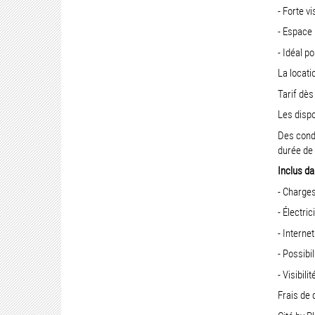
- Forte v
- Espace
- Idéal p
La locati
Tarif dès
Les dispo
Des condi
durée de 
Inclus da
- Charge
- Électric
- Internet
- Possibi
- Visibil
Frais de 