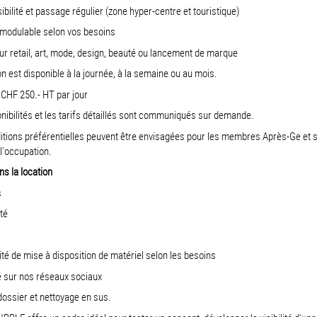
isibilité et passage régulier (zone hyper-centre et touristique)
 modulable selon vos besoins
our retail, art, mode, design, beauté ou lancement de marque
on est disponible à la journée, à la semaine ou au mois.
 CHF 250.- HT par jour
nibilités et les tarifs détaillés sont communiqués sur demande.
tions préférentielles peuvent être envisagées pour les membres Après-Ge et s
l'occupation.
ns la location
s
ité
lité de mise à disposition de matériel selon les besoins
ité sur nos réseaux sociaux
dossier et nettoyage en sus.