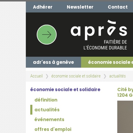
Aller
Adhérer
Newsletter
Contact
au
contenu
principal
adr'ess à genève
économie sociale 
Accueil
économie sociale et solidaire
actualités
économie sociale et solidaire
Cité b
1204 
définition
actualités
événements
offres d'emploi