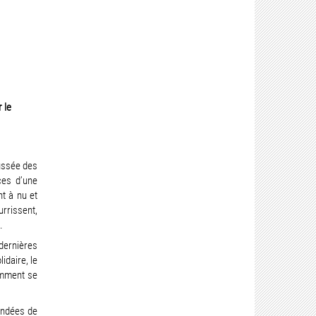
 le
oussée des
ces d’une
nt à nu et
urrissent,
.
dernières
lidaire, le
omment se
endées de