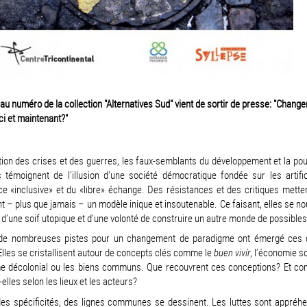
u numéro de la collection "Alternatives Sud" vient de sortir de presse: "Changer
ci et maintenant?"
tion des crises et des guerres, les faux-semblants du développement et la p
és témoignent de l’illusion d’une société démocratique fondée sur les artifi
e «inclusive» et du «libre» échange. Des résistances et des critiques mette
 – plus que jamais – un modèle inique et insoutenable. Ce faisant, elles se no
 d’une soif utopique et d’une volonté de construire un autre monde de possibles
de nombreuses pistes pour un changement de paradigme ont émergé ces 
lles se cristallisent autour de concepts clés comme le
buen vivír
, l’économie so
e décolonial ou les biens communs. Que recouvrent ces conceptions? Et c
-elles selon les lieux et les acteurs?
des spécificités, des lignes communes se dessinent. Les luttes sont appréh