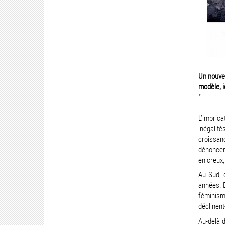
Un nouvea
modèle, i
"
L’imbrica
inégalit
croissanc
dénoncent
en creux,
Au Sud, 
années. E
féminism
déclinent
Au-delà 