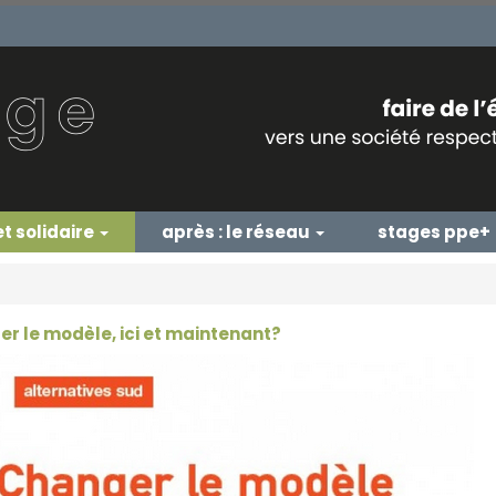
et solidaire
après : le réseau
stages ppe+
r le modèle, ici et maintenant?