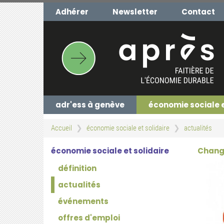
Aller
Adhérer
Newsletter
Contact
au
contenu
principal
adr'ess à genève
économie sociale 
Accueil
économie sociale et solidaire
actualités
économie sociale et solidaire
Change
définition
actualités
événements
offres d'emploi