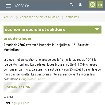
Aller
APRÈS-Ge
au
Toggle
contenu
navigation
principal
Accueil
économie sociale et solidaire
actualités
économie sociale et solidaire
arcade à louer
Arcade de 25m2 environ à louer dès le 1er juillet au 16-18 rue de
Montbrillant
la Ciguë met en location une arcade dès le 1er juillet au rez au 16-18 la
rue de Montbrillant. L'arcade est louée brute et coûte 441 CHF charges
comprises par mois. La superficie est de environ 25 m2 et il y a un lavabo
mais pas de toilette. Les personnes intéressées doivent envoyer leur
postulation à
cigue@unige.ch
ORGANISATION
La Ciguë
E-mail:
cigue@unige.ch