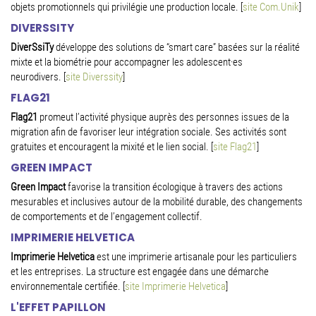
objets promotionnels qui privilégie une production locale.
[
site Com.Unik
]
DIVERSSITY
DiverSsiTy
développe des solutions de “smart care” basées sur la réalité
mixte et la biométrie pour accompagner les adolescent·es
neurodivers.
[
site Diverssity
]
FLAG21
Flag21
promeut l’activité physique auprès des personnes issues de la
migration afin de favoriser leur intégration sociale. Ses activités sont
gratuites et encouragent la mixité et le lien social.
[
site Flag21
]
GREEN IMPACT
Green Impact
favorise la transition écologique à travers des actions
mesurables et inclusives autour de la mobilité durable, des changements
de comportements et de l’engagement collectif.
IMPRIMERIE HELVETICA
Imprimerie Helvetica
est une imprimerie artisanale pour les particuliers
et les entreprises. La structure est engagée dans une démarche
environnementale certifiée.
[
site Imprimerie Helvetica
]
L'EFFET PAPILLON