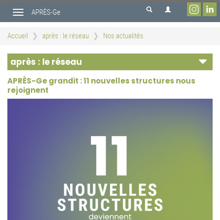
Aller
APRÈS-Ge
au
Toggle
contenu
navigation
principal
Accueil
après : le réseau
Nos actualités
après : le réseau
APRÈS-Ge grandit : 11 nouvelles structures nous
rejoignent