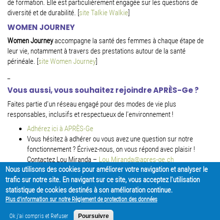
de formation.
Elle est particulièrement engagée sur les questions de
diversité et de durabilité.
[
site Talkie Walkie
]
WOMEN JOURNEY
Women Journey
accompagne la santé des femmes à chaque étape de
leur vie, notamment à travers des prestations autour de la santé
périnéale.
[
site
Women Journey
]
_
Vous aussi, vous souhaitez rejoindre APRÈS-Ge ?
Faites partie d’un réseau engagé pour des modes de vie plus
responsables, inclusifs et respectueux de l’environnement !
Adhérez ici à APRÈS-Ge
Vous hésitez à adhérer ou vous avez une question sur notre
fonctionnement ? Écrivez-nous, on vous répond avec plaisir !
Contactez Lou Miranda –
Lou.Miranda@apres-ge.ch
Nous utilisons des cookies pour améliorer votre navigation et analyser le
trafic sur notre site. En navigant sur ce site, vous acceptez l'utilisation
PARTAGER
statistique de cookies destinés à son amélioration continue.
Plus d'information sur notre Règlement de protection des données
Ok j'ai compris et Refuser
Poursuivre