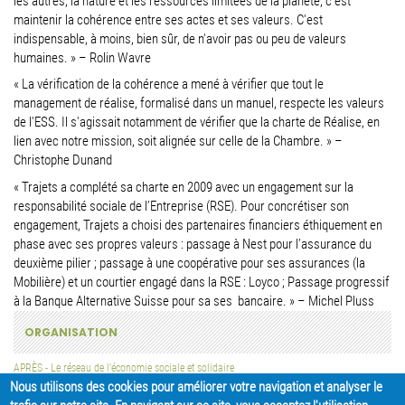
les autres, la nature et les ressources limitées de la planète, c'est
maintenir la cohérence entre ses actes et ses valeurs. C'est
indispensable, à moins, bien sûr, de n'avoir pas ou peu de valeurs
humaines. » – Rolin Wavre
« La vérification de la cohérence a mené à vérifier que tout le
management de réalise, formalisé dans un manuel, respecte les valeurs
de l'ESS. Il s'agissait notamment de vérifier que la charte de Réalise, en
lien avec notre mission, soit alignée sur celle de la Chambre. » –
Christophe Dunand
« Trajets a complété sa charte en 2009 avec un engagement sur la
responsabilité sociale de l’Entreprise (RSE). Pour concrétiser son
engagement, Trajets a choisi des partenaires financiers éthiquement en
phase avec ses propres valeurs : passage à Nest pour l’assurance du
deuxième pilier ; passage à une coopérative pour ses assurances (la
Mobilière) et un courtier engagé dans la RSE : Loyco ; Passage progressif
à la Banque Alternative Suisse pour sa ses bancaire. » – Michel Pluss
ORGANISATION
APRÈS - Le réseau de l'économie sociale et solidaire
Nous utilisons des cookies pour améliorer votre navigation et analyser le