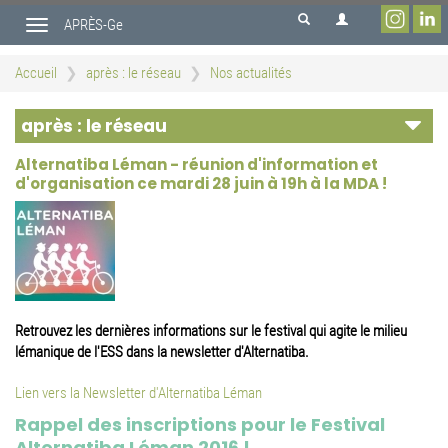
Aller
APRÈS-Ge
au
Toggle
contenu
navigation
principal
Accueil
après : le réseau
Nos actualités
après : le réseau
Alternatiba Léman - réunion d'information et
d'organisation ce mardi 28 juin à 19h à la MDA !
Retrouvez les dernières informations sur le festival qui agite le milieu
lémanique de l'ESS dans la newsletter d'Alternatiba.
Lien vers la Newsletter d'Alternatiba Léman
Rappel des inscriptions pour le Festival
Alternatiba Léman 2016 !