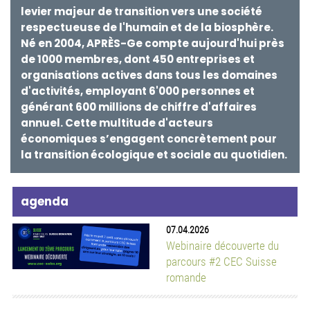
levier majeur de transition vers une société
agenda
respectueuse de l'humain et de la biosphère.
07.04.2026
Né en 2004, APRÈS-Ge compte aujourd'hui près
Webinaire découverte du
de 1000 membres, dont 450 entreprises et
parcours #2 CEC Suisse
organisations actives dans tous les domaines
romande
d'activités, employant 6'000 personnes et
générant 600 millions de chiffre d'affaires
20.08.2026
annuel. Cette multitude d'acteurs
Grand parcours de
Facilitation
économiques s’engagent concrètement pour
la transition écologique et sociale au quotidien.
28.08.2026
Formation de base en
médiation accréditée par
la Chambre Suisse de
Médiation Commerciale
(CSMC), reconnue par les
Tribunaux cantonaux