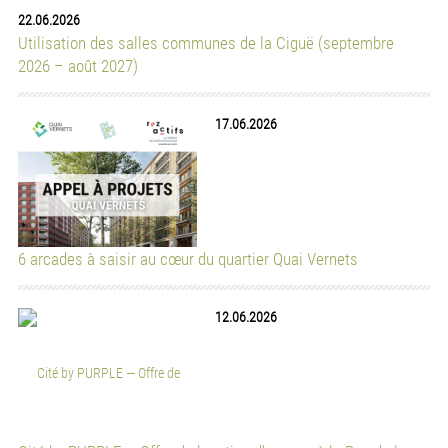
Participez à une informatique libre, éthique, locale, durable
et citoyenne !
offres d'emploi
23.07.2026
Chargé·e de soutien à l’insertion professionnelle (50 %)
AMIC - Association des médiatrices interculturelles
23.07.2026
Enseignante ou un enseignant
AMIC - Association des médiatrices interculturelles
09.07.2026
ASSISTANT·E DE DIRECTION ET RH (30%)
Et pourquoi pas