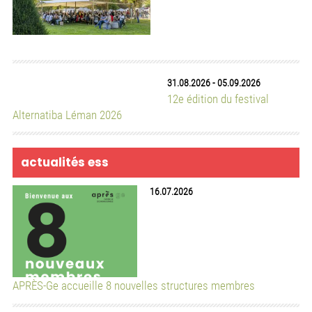
22.06.2026
Utilisation des salles communes de la Ciguë (septembre
2026 – août 2027)
17.06.2026
6 arcades à saisir au cœur du quartier Quai Vernets
12.06.2026
Cité by PURPLE — Offre de location d’espace à la Rue de la
Cité 27, 1204 Genève
12.06.2026