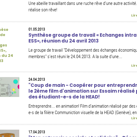
Une abeille travaillant dans une ruche rêve d'une autre activité.
réalise son rêve!
Lir
01.05.2013
Synthèse groupe de travail « Echanges intra
ESS», réunion du 24 avril 2013
Le groupe de travail "Développement des échanges économiqu
membres" s'est réuni le 24.04.2013. A la suite d'une...
Lir
24.04.2013
"Coup de main - Coopérer pour entreprendr
le 2ème film d'animation sur Essaim réalisé
des étudiant-e-s de la HEAD!
Entreprendre... en animation! Film d'animation réalisé par des 
e-s de la filière Communiction visuelle de la HEAD (Genève), en.
Lir
17.04.2013