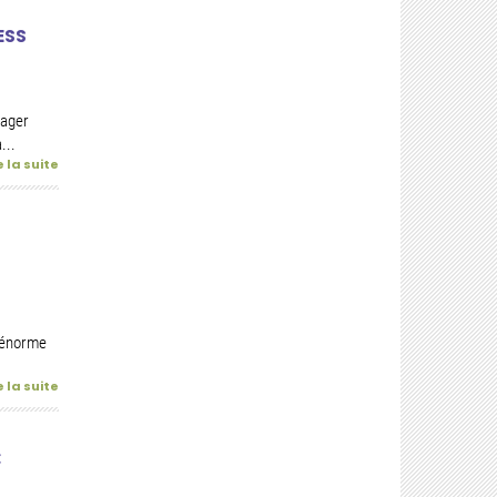
ESS
gager
...
e la suite
n énorme
e la suite
: