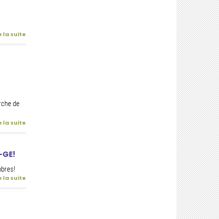
e la suite
rche de
e la suite
-GE!
mbres!
e la suite