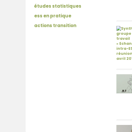
études statistiques
ess en pratique
actions transition