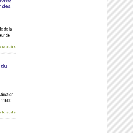
uvrez
r des
e de la
eur de
e la suite
 du
stinction
à 11h00
e la suite