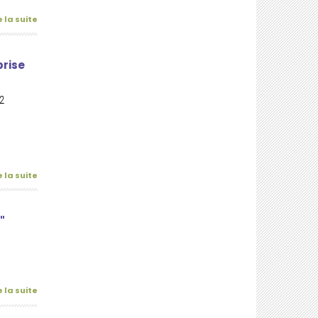
e la suite
prise
2
e la suite
"
e la suite