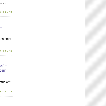
.. et
e la suite
-
es entre
e la suite
e" -
 par
étudiant-
..
e la suite