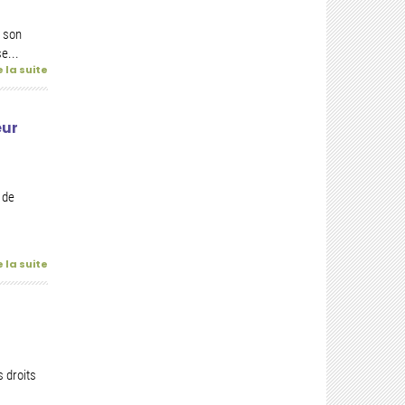
 son
e...
e la suite
eur
 de
e la suite
 droits