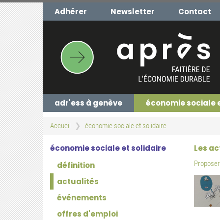
Aller
Adhérer
Newsletter
Contact
au
contenu
principal
adr'ess à genève
économie sociale 
Accueil
économie sociale et solidaire
économie sociale et solidaire
Les ac
Proposer 
définition
actualités
événements
offres d'emploi