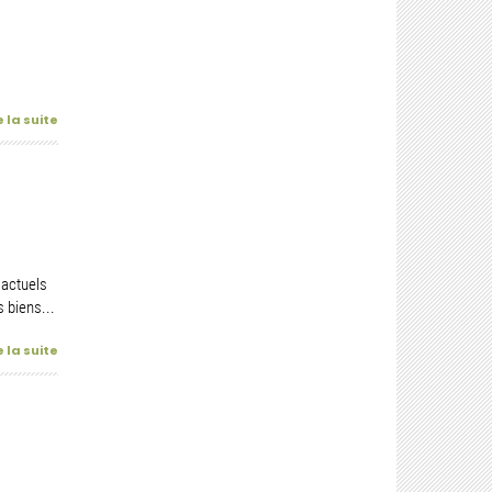
e la suite
 actuels
 biens...
e la suite