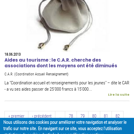
18.06.2013
Aides au tourisme : le C.A.R. cherche des
associations dont les moyens ont été diminués
C.A.R. (Coordination Accueil Renseignement)
La "Coordination accueil et renseignements pour les jeunes" – dite le CAR
- a vu ses aides passer de 25'000 francs à 15'000...
Lire la suite
« premier
‹ précédent
…
78
79
80
81
82
Nous utilisons des cookies pour améliorer votre navigation et analyser le
83
84
85
86
suivant ›
dernier »
trafic sur notre site. En navigant sur ce site, vous acceptez l'utilisation