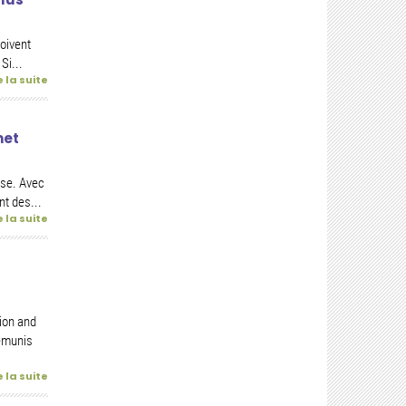
oivent
Si...
e la suite
met
sse. Avec
t des...
e la suite
ion and
émunis
e la suite