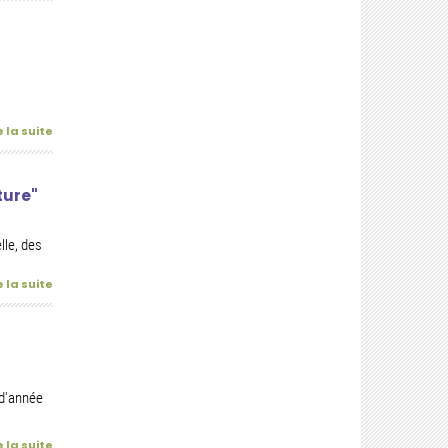
e la suite
ture"
lle, des
e la suite
 d'année
e la suite