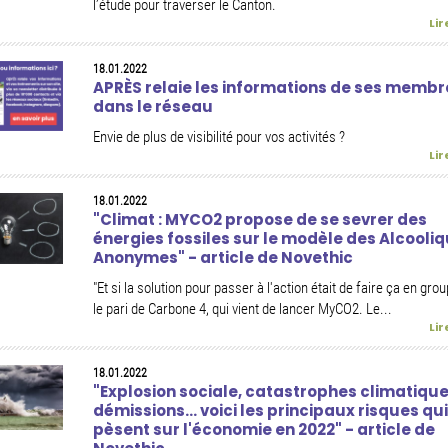
l’étude pour traverser le Canton.
Lir
18.01.2022
APRÈS relaie les informations de ses membr
dans le réseau
Envie de plus de visibilité pour vos activités ?
Lir
18.01.2022
"Climat : MYCO2 propose de se sevrer des
énergies fossiles sur le modèle des Alcooli
Anonymes" - article de Novethic
"Et si la solution pour passer à l'action était de faire ça en gro
le pari de Carbone 4, qui vient de lancer MyCO2. Le...
Lir
18.01.2022
"Explosion sociale, catastrophes climatique
démissions... voici les principaux risques qui
pèsent sur l'économie en 2022" - article de