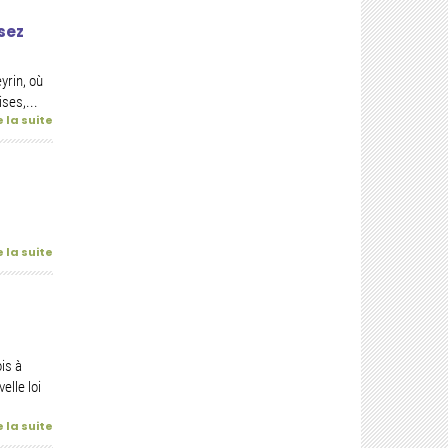
sez
yrin, où
ses,...
e la suite
e la suite
is à
elle loi
e la suite