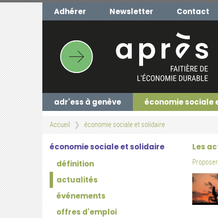
Aller
Adhérer
Newsletter
Contact
au
contenu
principal
adr'ess à genève
économie sociale 
Accueil
économie sociale et solidaire
économie sociale et solidaire
Les ac
Proposer 
définition
actualités
événements
offres d'emploi