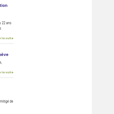
tion
s 22 ans
s
e la suite
nève
e,
e la suite
mitigé de