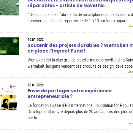
réparables - article de Novethic
" Depuis un an, les fabricants de smartphones ou téléviseurs d
apposer un indice de réparabilité de 1 à 10 sur leurs appareils. 
Lir
10.01.2022
Soutenir des projets durables ? Wemakeit 
en place l'Impact Fund !
Wemakeit est la plus grande plateforme de crowdfunding Sui
wemakeit, les gens vendent des produits de design, développen
Lir
10.01.2022
Envie de partager votre expérience
entrepreneuriale ?
La fondation suisse IFPD (International Foundation for Populat
Development) œuvre depuis plus de 20 ans auprès des plus d
par la...
Lir