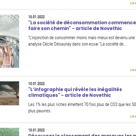
Lir
10.01.2022
"La société de déconsommation commence
faire son chemin" - article de Novethic
"L’injonction de consommer moins mais mieux est devenu une r
analyse Cécile Désaunay dans son essai "La société de...
Lir
10.01.2022
"L’infographie qui révèle les inégalités
climatiques" - article de Novethic
Les 1% les plus riches émettent 70 fois plus de CO2 que les 5
plus pauvres.
Lir
10.01.2022
Découvrez le classement des marques les p