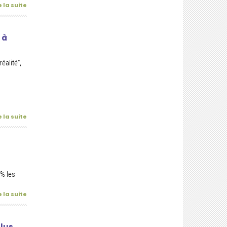
e la suite
 à
éalité",
e la suite
0% les
e la suite
lus