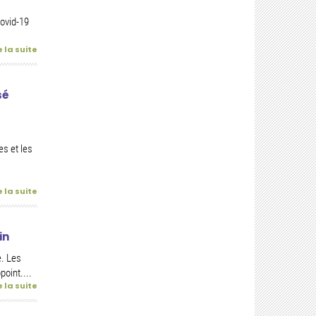
ovid-19
e la suite
sé
s et les
e la suite
in
e. Les
oint....
e la suite