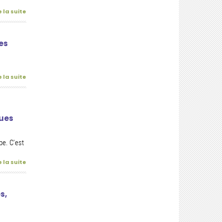
e la suite
es
e la suite
ques
upe. C'est
e la suite
s,