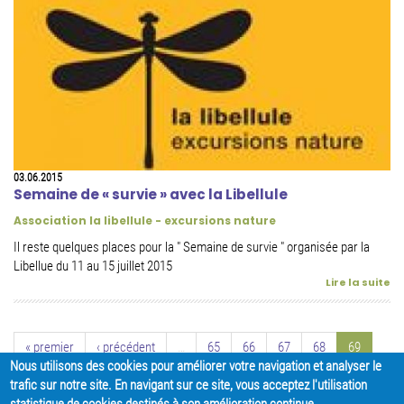
03.06.2015
Semaine de « survie » avec la Libellule
Association la libellule - excursions nature
Il reste quelques places pour la " Semaine de survie " organisée par la
Libellue du 11 au 15 juillet 2015
Lire la suite
« premier
‹ précédent
…
65
66
67
68
69
Nous utilisons des cookies pour améliorer votre navigation et analyser le
70
71
72
73
…
suivant ›
dernier »
trafic sur notre site. En navigant sur ce site, vous acceptez l'utilisation