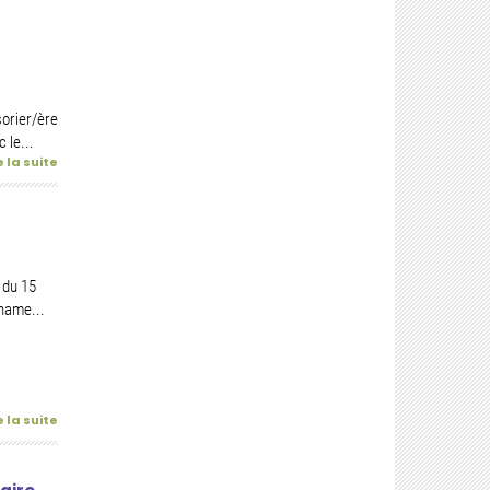
sorier/ère
 le...
e la suite
 du 15
aname...
e la suite