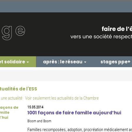
et solidaire
après : le réseau
stages ppe+
tualités de l'ESS
une actualité
Voir seulement les actualités de la Chambre
15.05.2014
1001 façons de faire famille aujourd’hui
Bloom and Boom
Familles recomposées, adoption, procréation médicalement as