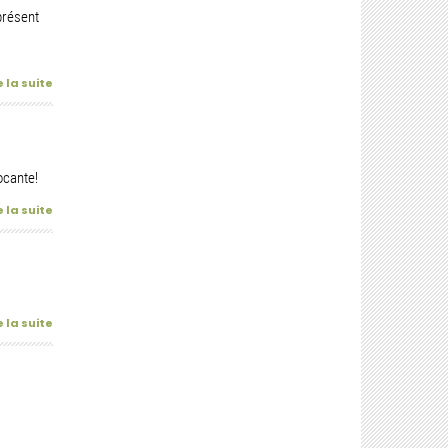
présent
e la suite
ocante!
e la suite
e la suite