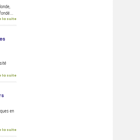
Monde,
fondé...
e la suite
des
sité
e la suite
rs
iques en
e la suite