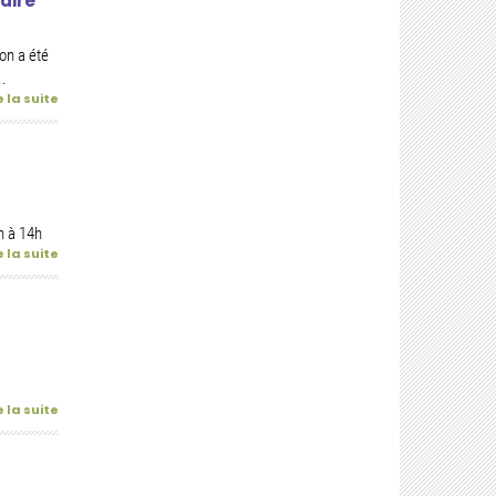
aire
on a été
..
e la suite
h à 14h
e la suite
e la suite