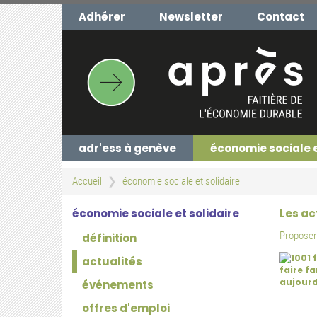
Aller
Adhérer
Newsletter
Contact
au
contenu
principal
adr'ess à genève
économie sociale 
Accueil
économie sociale et solidaire
économie sociale et solidaire
Les ac
Proposer 
définition
actualités
événements
offres d'emploi