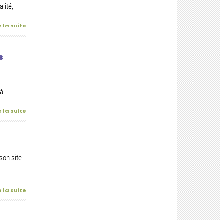
lité,
e la suite
s
 à
e la suite
son site
e la suite