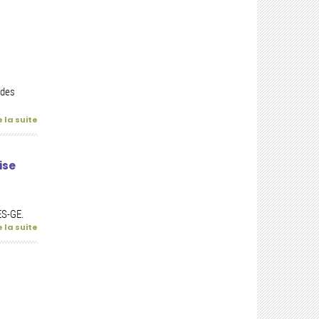
 des
e la suite
ise
ÈS-GE.
e la suite