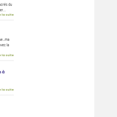
ucrés du
er...
e la suite
rdue…ma
avec la
e la suite
n à
e la suite