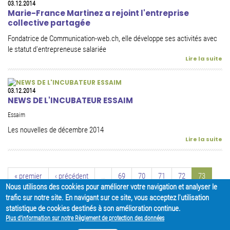
03.12.2014
Marie-France Martinez a rejoint l'entreprise
collective partagée
Fondatrice de Communication-web.ch, elle développe ses activités avec
le statut d'entrepreneuse salariée
Lire la suite
03.12.2014
NEWS DE L'INCUBATEUR ESSAIM
Essaim
Les nouvelles de décembre 2014
Lire la suite
« premier
‹ précédent
…
69
70
71
72
73
Nous utilisons des cookies pour améliorer votre navigation et analyser le
74
75
76
77
…
suivant ›
dernier »
trafic sur notre site. En navigant sur ce site, vous acceptez l'utilisation
statistique de cookies destinés à son amélioration continue.
Plus d'information sur notre Règlement de protection des données