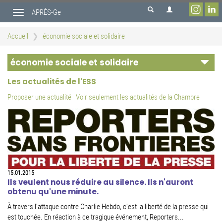
Aller
APRÈS-Ge
au
Toggle
contenu
navigation
principal
Accueil
économie sociale et solidaire
économie sociale et solidaire
Les actualités de l'ESS
Proposer une actualité
Voir seulement les actualités de la Chambre
15.01.2015
Ils veulent nous réduire au silence. Ils n'auront
obtenu qu'une minute.
À travers l'attaque contre Charlie Hebdo, c'est la liberté de la presse qui
est touchée. En réaction à ce tragique événement, Reporters...